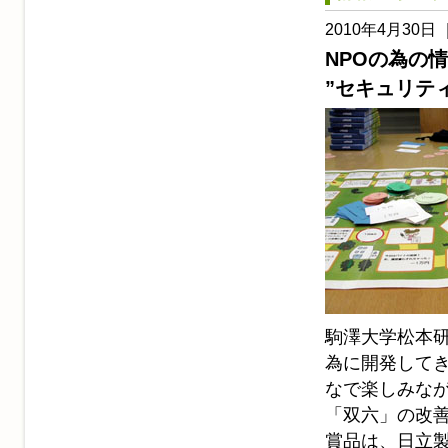
2010年4月30日 
NPOの為の情
”セキュリテ
駒澤大学松本
為に開発して
なで楽しみな
「双六」の改
賞品は、日立