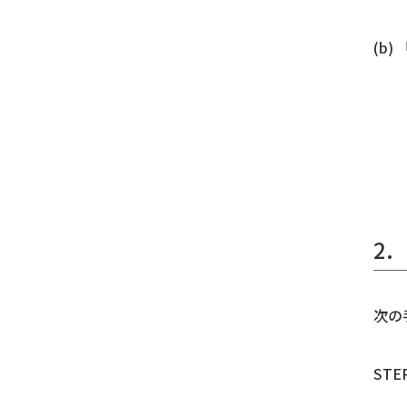
(b
2
次の
ST