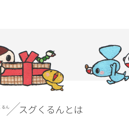
スグくるんとは
くるん