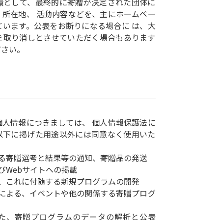
環として、最終的に寄贈が決定された団体に
、所在地、 活動内容などを、主にホームペー
ています。公表をお断りになる場合に は、大
を取り消しとさせていただく場合もあります
ださい。
個人情報につきましては、 個人情報保護法に
以下に掲げた用途以外には同意なく使用いた
る寄贈選考と結果等の通知、寄贈品の発送
びWebサイトへの掲載
、これに付随する新規プログラムの開発
等による、イベントや他の関係する寄贈プログ
した、寄贈プログラムのデータの解析と公表