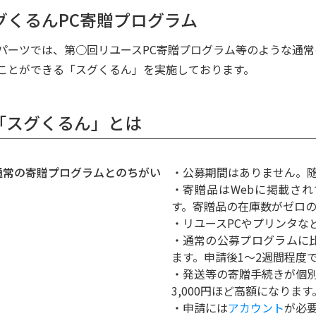
グくるんPC寄贈プログラム
パーツでは、第○回リユースPC寄贈プログラム等のような通
ことができる「スグくるん」を実施しております。
.「スグくるん」とは
) 通常の寄贈プログラムとのちがい
・公募期間はありません。
・寄贈品はWebに掲載さ
す。寄贈品の在庫数がゼロ
・リユースPCやプリンタな
・通常の公募プログラムに
ます。申請後1〜2週間程度
・発送等の寄贈手続きが個別
3,000円ほど高額になります
・申請には
アカウント
が必