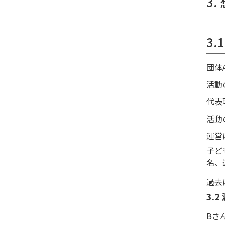
3
3.
団体
活動
代表
活動
運営
子ど
名、
過去
3.
Bさ