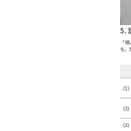
5
「個
も、
(1)
(2)
(3)