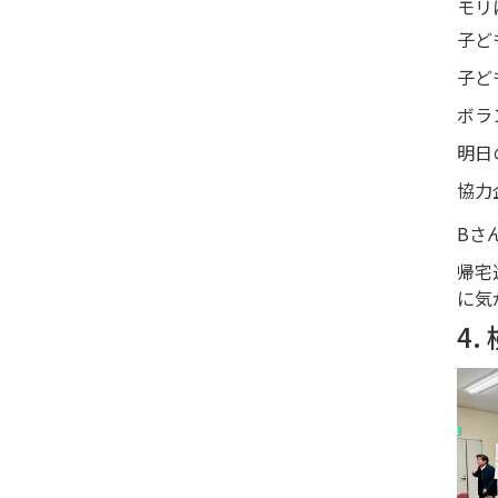
モリ
子ど
子ど
ボラ
明日
協力
Bさ
帰宅
に気
4