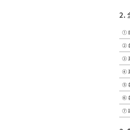
2.
①
②
③
④
⑤
⑥
⑦