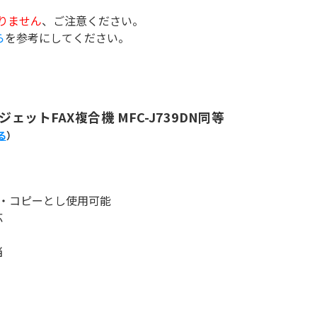
ありません
、ご注意ください。
ら
を参考にしてください。
ットFAX複合機 MFC-J739DN同等
る
）
ナ・コピーとし使用可能
応
当