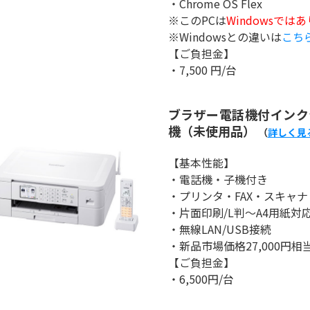
・Chrome OS Flex
※このPCは
Windowsでは
※Windowsとの違いは
こち
【ご負担金】
・7,500 円/台
ブラザー電話機付インクジェ
機（未使用品）
（
詳しく見
【基本性能】
・電話機・子機付き
・プリンタ・FAX・スキャ
・片面印刷/L判～A4用紙対
・無線LAN/USB接続
・新品市場価格27,000円相
【ご負担金】
・6,500円/台