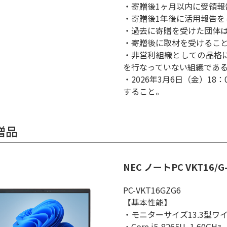
・寄贈後1ヶ月以内に受領報
・寄贈後1年後に活用報告を
・過去に寄贈を受けた団体
・寄贈後に取材を受けるこ
・非営利組織としての品格
を行なっていない組織であ
・2026年3月6日（金）1
すること。
贈品
NEC ノートPC VKT16/G
PC-VKT16GZG6
【基本性能】
・モニターサイズ13.3型ワイド F
・Core i5-8265U, 1.60GHz