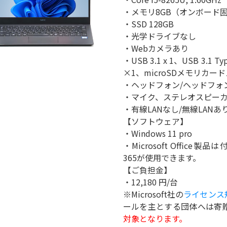
・メモリ8GB（オンボード固
・SSD 128GB
・光学ドライブなし
・Webカメラあり
・USB 3.1 x 1、USB 3.1 T
×1、microSDメモリカードス
・ヘッドフォン/ヘッドフォ
・マイク、ステレオスピー
・有線LANなし/無線LANあ
【ソフトウェア】
・Windows 11 pro
・Microsoft Office
365が使用できます。
【ご負担金】
・12,180 円/台
※Microsoft社の
ライセンス
ールを主とする団体へは寄
対象となります。