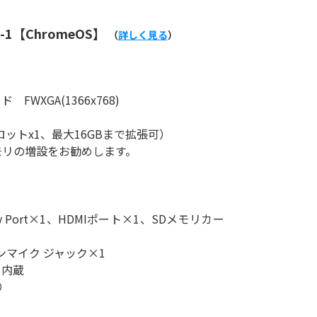
B-1【ChromeOS】
（
詳しく見る
）
FWXGA(1366x768)
スロットx1、最大16GBまで拡張可）
リの増設をお勧めします。
isplay Port×1、HDMIポート×1、SDメモリカー
ンマイク ジャック×1
カ内蔵
り