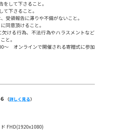
告をして下さること。
して下さること。
は、受領報告に滞りや不備がないこと。
とに同意頂けること。
に欠ける行為、不法行為やハラスメントなど
ること。
8：00～ オンラインで開催される寄贈式に参加
-6
（
詳しく見る
）
HD(1920x1080)