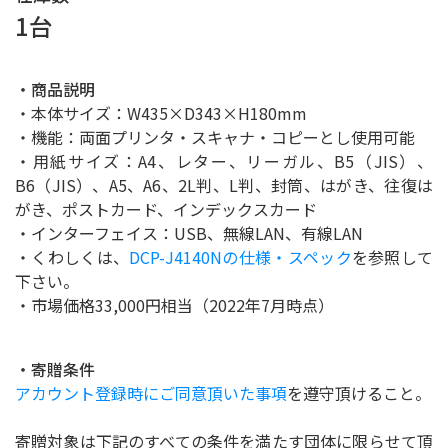
1台
・商品説明
・本体サイズ：W435×D343×H180mm
・機能：両面プリンタ・スキャナ・コピーとし使用可能
・用紙サイズ：A4、レター、リーガル、B5（JIS）、
B6（JIS）、A5、A6、2L判、L判、封筒、はがき、往復は
がき、ポストカード、インデックスカード
・インターフェイス：USB、無線LAN、有線LAN
・くわしくは、
DCP-J4140Nの仕様・スペック
を参照して
下さい。
・市場価格33,000円相当（2022年7月時点）
・寄贈条件
アカウント登録時にご同意頂いた事項
を遵守頂けること。
寄贈対象は下記のすべての条件を満たす団体に限らせて頂