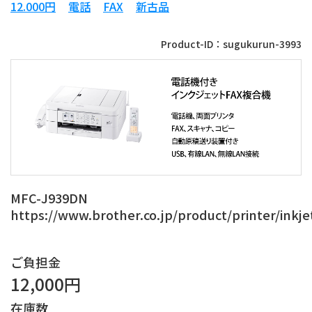
12.000円
電話
FAX
新古品
Product-ID：sugukurun-3993
MFC-J939DN
https://www.brother.co.jp/product/printer/inkj
ご負担金
12,000円
在庫数