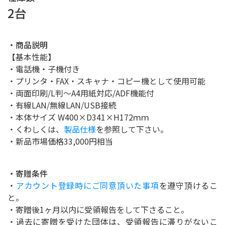
2台
・商品説明
【基本性能】
・電話機・子機付き
・プリンタ・FAX・スキャナ・コピー機として使用可能
・両面印刷/L判～A4用紙対応/ADF機能付
・有線LAN/無線LAN/USB接続
・本体サイズ W400×D341×H172ｍｍ
・くわしくは、
製品仕様
を参照して下さい。
・新品市場価格33,000円相当
・寄贈条件
・
アカウント登録時にご同意頂いた事項
を遵守頂けるこ
と。
・寄贈後1ヶ月以内に受領報告をして下さること。
・過去に寄贈を受けた団体は、受領報告に滞りがないこ