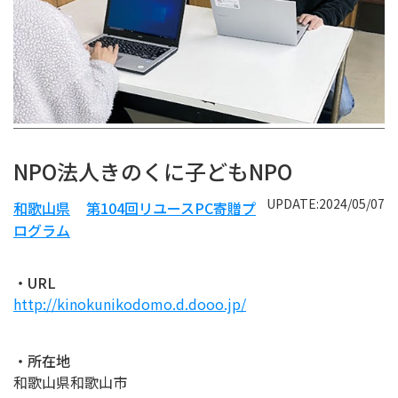
NPO法人きのくに子どもNPO
UPDATE:2024/05/07
和歌山県
第104回リユースPC寄贈プ
ログラム
・URL
http://kinokunikodomo.d.dooo.jp/
・所在地
和歌山県和歌山市