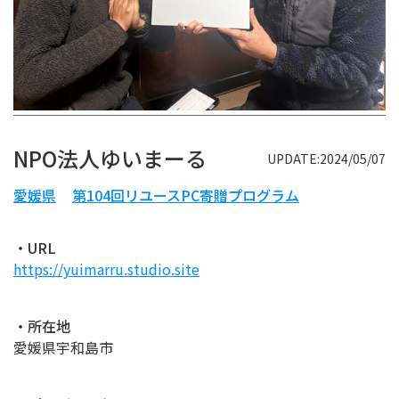
NPO法人ゆいまーる
UPDATE:2024/05/07
愛媛県
第104回リユースPC寄贈プログラム
・URL
https://yuimarru.studio.site
・所在地
愛媛県宇和島市