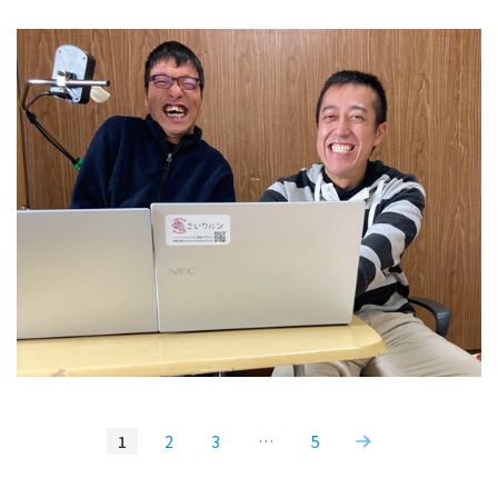
1
2
3
…
5